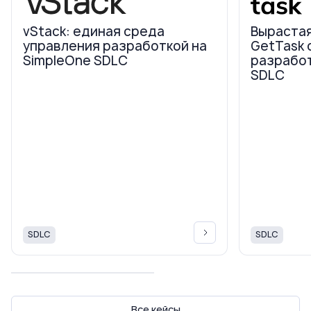
vStack: единая среда
Вырастая
управления разработкой на
GetTask 
SimpleOne SDLC
разработ
SDLC
SDLC
SDLC
Все кейсы