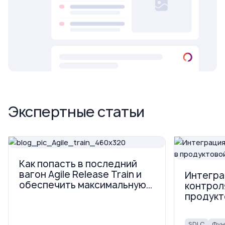
Экспертные статьи
Как попасть в последний
вагон Agile Release Train и
Интегра
обеспечить максимальную
контрол
ценность релизов
продукт
SDLC
Фун