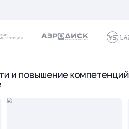
ети и повышение компетенци
e