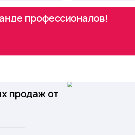
манде профессионалов!
х продаж от