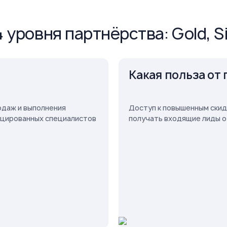
уровня партнёрства: Gold, Sil
Какая польза от
одаж и выполнения
Доступ к повышенным скид
ицированных специалистов
получать входящие лиды о