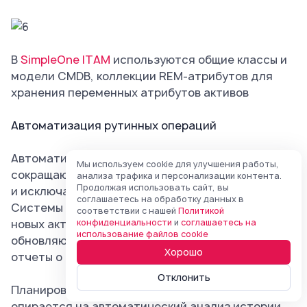
В
SimpleOne ITAM
используются общие классы и
модели CMDB, коллекции REM-атрибутов для
хранения переменных атрибутов активов
Автоматизация рутинных операций
Автоматические процессы значительно
Мы используем cookie для улучшения работы,
сокращают время на выполнение типовых задач
анализа трафика и персонализации контента.
Продолжая использовать сайт, вы
и исключают ошибки ручного ввода данных.
соглашаетесь на обработку данных в
Системы самостоятельно создают записи о
соответствии с нашей
Политикой
новых активах при их обнаружении в сети,
конфиденциальности
и
соглашаетесь на
использование файлов cookie
обновляют статусы оборудования и формируют
Хорошо
отчеты о состоянии инфраструктуры.
Отклонить
Планирование технического обслуживания
опирается на автоматический анализ истории