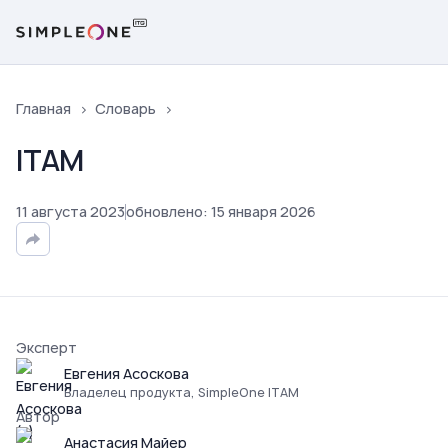
Главная
Словарь
ITAM
11
августа
2023
обновлено
:
15
января
2026
Эксперт
Евгения Асоскова
Владелец продукта, SimpleOne ITAM
Автор
Анастасия Майер