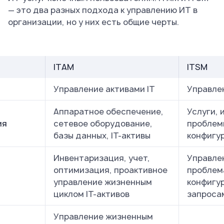
— это два разных подхода к управлению ИТ в
организации, но у них есть общие черты.
ITAM
ITSM
Управление активами IT
Управлен
Аппаратное обеспечение,
Услуги, 
ия
сетевое оборудование,
проблем
базы данных, IT-активы
конфигур
Инвентаризация, учет,
Управле
оптимизация, проактивное
проблем
управление жизненным
конфигу
циклом IT-активов
запроса
Управление жизненным