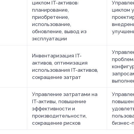
циклом IT-активов:
Управле
планирование,
циклом у
приобретение,
проекти
использование,
внедрени
обновление, вывод из
улучшен
эксплуатации
Управле
Инвентаризация IT-
проблем
активов, оптимизация
конфигу
использования IT-активов,
запроса
сокращение затрат
выполне
Управление затратами на
Управлен
IT-активы, повышение
повышен
эффективности и
удовлет
производительности,
пользов
сокращение рисков
бизнес-