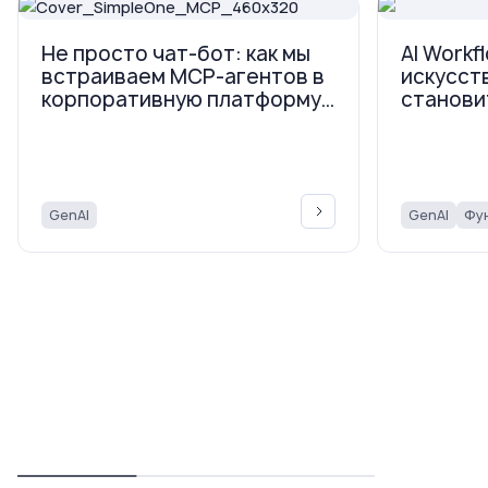
Не просто чат-бот: как мы
AI Workf
встраиваем MCP-агентов в
искусст
корпоративную платформу
станови
SimpleOne
бизнес-
помощью
GenAI
GenAI
Фу