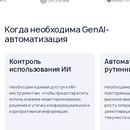
Когда необходима GenAI-
автоматизация
Контроль
Автома
использования ИИ
рутинн
Необходим единый доступ к ИИ-
Необходима
инструментам, чтобы предотвратить
повторяющи
использование неавторизованных
высокой ква
решений и утечку конфиденциальной и
росту опер
корпоративной информации
демотивации
текучести 