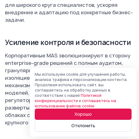
для широкого круга специалистов, ускоряя
внедрение и адаптацию под конкретные бизнес-
задачи.
Усиление контроля и безопасности
Корпоративные MAS эволюционируют в сторону
enterprise-grade решений с полным аудитом,
гранулярным контролем прав доступа и
Мы используем cookie для улучшения работы,
изоляцией чувствительных данных. Развиваются
анализа трафика и персонализации контента.
механизмы мониторинга использования
Продолжая использовать сайт, вы
соглашаетесь на обработку данных в
моделей, управления бюджетом и соблюдения
соответствии с нашей
Политикой
регуляторных требований. Возможность
конфиденциальности
и
соглашаетесь на
использование файлов cookie
развертывания on-premise или в суверенных
Хорошо
облаках становится критичным требованием для
крупного бизнеса.
Отклонить