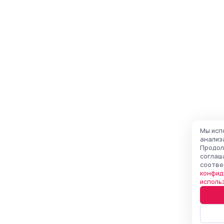
Мы исп
анализ
Продол
соглаш
соотве
конфид
исполь