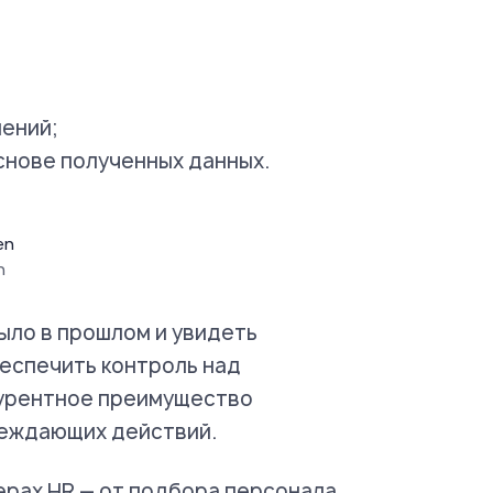
ений;
снове полученных данных.
n
ыло в прошлом и увидеть
еспечить контроль над
курентное преимущество
реждающих действий.
ерах HR — от подбора персонала