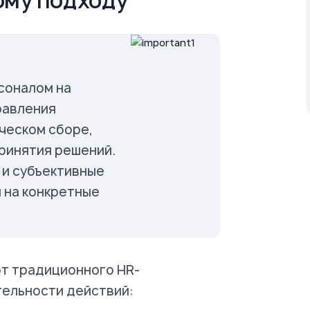
ому подходу
рсоналом на
равления
ческом сборе,
принятия решений.
 и субъективные
 на конкретные
от традиционного HR-
ельности действий: