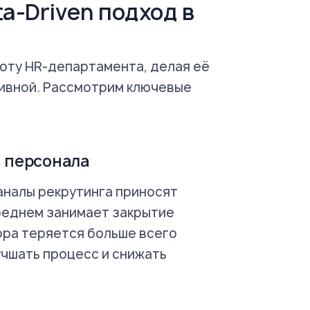
a-Driven подход в
оту HR-департамента, делая её
тивной. Рассмотрим ключевые
а персонала
аналы рекрутинга приносят
среднем занимает закрытие
бора теряется больше всего
учшать процесс и снижать