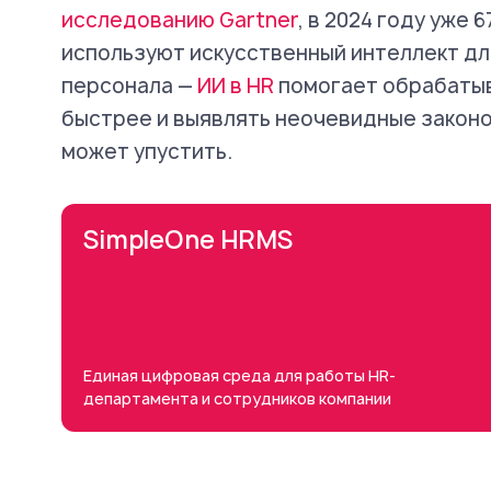
исследованию Gartner
, в 2024 году уже 
используют искусственный интеллект д
персонала —
ИИ в HR
помогает обрабатыв
быстрее и выявлять неочевидные закон
может упустить.
SimpleOne HRMS
Единая цифровая среда для работы НR-
департамента и сотрудников компании