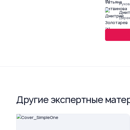
Руков
Дмит
Дирек
Другие экспертные мате