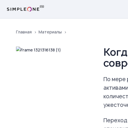
Главная
Материалы
Когд
совр
По мере 
активами
количест
ужесточе
Переход 