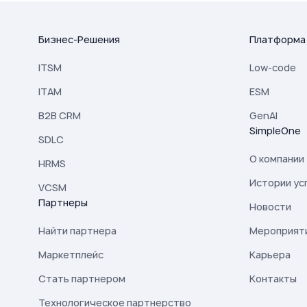
Бизнес-Решения
Платформа
ITSM
Low-code
ITAM
ESM
B2B CRM
GenAI
SimpleOne
SDLC
О компании
HRMS
Истории ус
VCSM
Партнеры
Новости
Найти партнера
Мероприят
Маркетплейс
Карьера
Стать партнером
Контакты
Технологическое партнерство