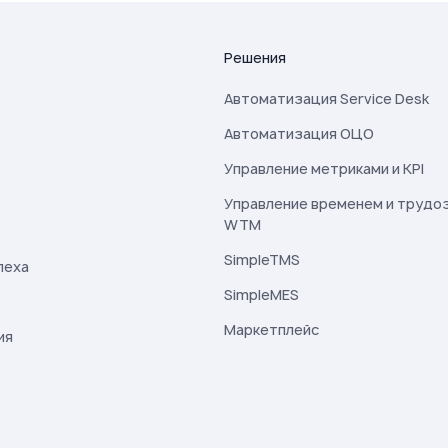
Решения
Автоматизация Service Desk
Автоматизация ОЦО
Управление метриками и KPI
Управление временем и трудо
WTM
SimpleTMS
пеха
SimpleMES
Маркетплейс
ия