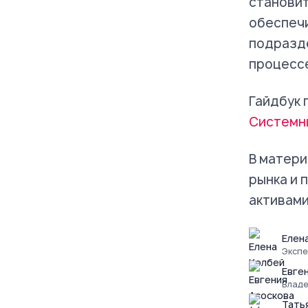
становит
обеспечи
подразде
процессе
Гайдбук 
Системн
В матери
рынка и 
активами
Елен
Экспе
Евге
Владе
Тать