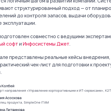
ся логичным шагом в развитии компаний. Сист
вают структурированный подход — от планиро
лений до контроля запасов, выдачи оборудов
 эксплуатации.
подготовлен совместно с ведущими экспертам
ый софт
и
Инфосистемы Джет
.
але представлены реальные кейсы внедрения,
практический чек-лист для подготовки к проек
.
а Колбей
рт направления «Управление корпоративными и ИТ-сервисами», K2
ния Асоскова
лец продукта, SimpleOne ITAM
яна Литвинова