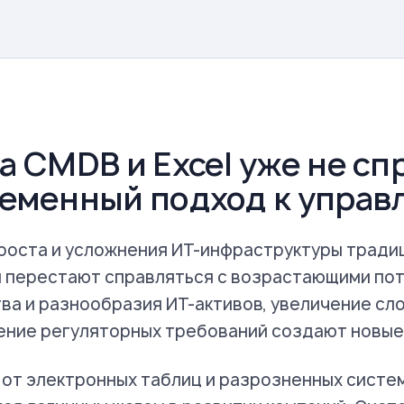
а CMDB и Excel уже не сп
еменный подход к управ
роста и усложнения ИТ-инфраструктуры тради
 перестают справляться с возрастающими пот
ва и разнообразия ИТ-активов, увеличение сл
ние регуляторных требований создают новые
от электронных таблиц и разрозненных систем