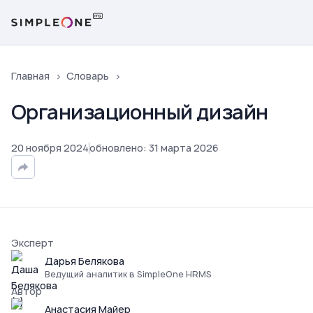
Главная
Словарь
Организационный дизайн
20
ноября
2024
обновлено
:
31
марта
2026
Эксперт
Дарья Белякова
Ведущий аналитик в SimpleOne HRMS
Автор
Анастасия Майер