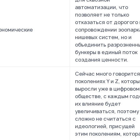
автоматизации, что
позволяет не только
отказаться от дорогого 
ономические
сопровождении зоопарк
нишевых систем, но и
объединить разрозненн
бункеры в единый поток
создания ценности.
Сейчас много говорится
поколениях Y и Z, котор
выросли уже в цифровом
обществе, с каждым го
их влияние будет
увеличиваться, поэтому
сложно не считаться с
идеологией, присущей
этим поколениям, котор