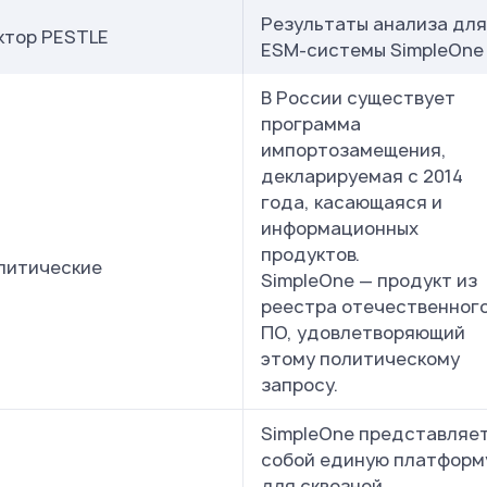
Результаты анализа для
ктор PESTLE
ESM-системы SimpleOne
В России существует
программа
импортозамещения,
декларируемая с 2014
года, касающаяся и
информационных
продуктов.
литические
SimpleOne — продукт из
реестра отечественног
ПО, удовлетворяющий
этому политическому
запросу.
SimpleOne представляе
собой единую платформ
для сквозной