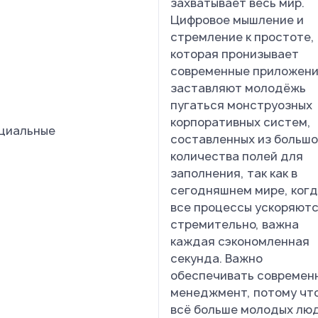
захватывает весь мир.
Цифровое мышление и
стремление к простоте,
которая пронизывает
современные приложен
заставляют молодёжь
пугаться монструозных
корпоративных систем,
циальные
составленных из большо
количества полей для
заполнения, так как в
сегодняшнем мире, ког
все процессы ускоряют
стремительно, важна
каждая сэкономленная
секунда. Важно
обеспечивать современ
менеджмент, потому чт
всё больше молодых лю