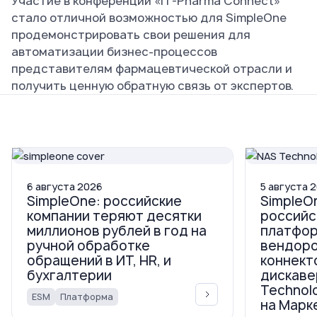
Участие в конференции «IT-Pharma Connect»
стало отличной возможностью для SimpleOne
продемонстрировать свои решения для
автоматизации бизнес-процессов
представителям фармацевтической отрасли и
получить ценную обратную связь от экспертов.
6
августа
2026
5
августа
2
SimpleOne: российские
SimpleO
компании теряют десятки
российс
миллионов рублей в год на
платфор
ручной обработке
вендор
обращений в ИТ, HR, и
коннект
бухгалтерии
дискаве
Technol
ESM
Платформа
на Марк