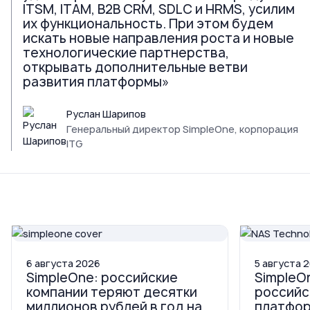
ITSM, ITAM, B2B CRM, SDLC и HRMS, усилим
их функциональность. При этом будем
искать новые направления роста и новые
технологические партнерства,
открывать дополнительные ветви
развития платформы»
Руслан Шарипов
Генеральный директор SimpleOne, корпорация
ITG
6
августа
2026
5
августа
2
SimpleOne: российские
SimpleO
компании теряют десятки
российс
миллионов рублей в год на
платфор