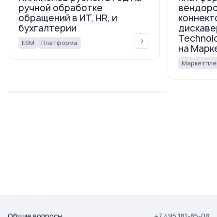
ручной обработке
вендор
обращений в ИТ, HR, и
коннект
бухгалтерии
дискаве
Technol
ESM
Платформа
на Марк
Маркетпле
Общие вопросы
+7 495 181-85-08