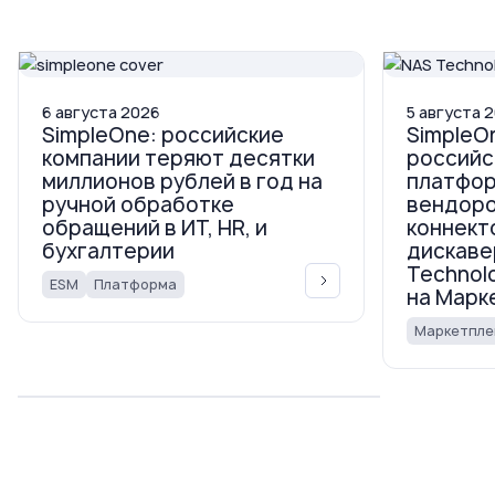
6
августа
2026
5
августа
2
SimpleOne: российские
SimpleO
компании теряют десятки
российс
миллионов рублей в год на
платфор
ручной обработке
вендор
обращений в ИТ, HR, и
коннект
бухгалтерии
дискаве
Technol
ESM
Платформа
на Марк
Маркетпле