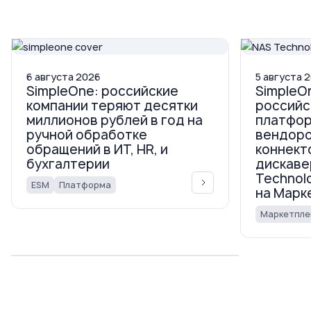
6
августа
2026
5
августа
2
SimpleOne: российские
SimpleO
компании теряют десятки
российс
миллионов рублей в год на
платфор
ручной обработке
вендор
обращений в ИТ, HR, и
коннект
бухгалтерии
дискаве
Technol
ESM
Платформа
на Марк
Маркетпле