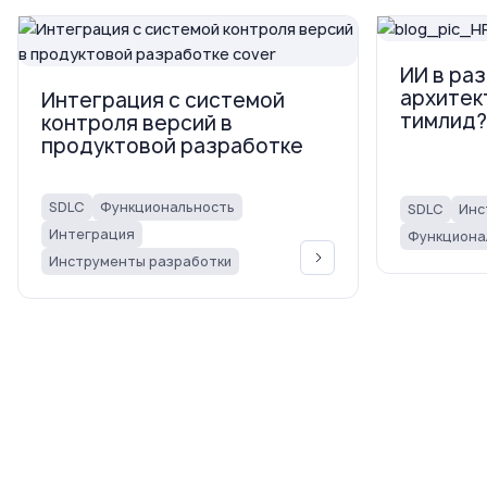
ИИ в раз
архитек
Интеграция с системой
тимлид?
контроля версий в
продуктовой разработке
SDLC
Функциональность
SDLC
Инс
Интеграция
Функциона
Инструменты разработки