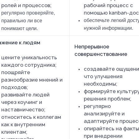
ролей и процессов;
рабочий процесс с
помощью kanban-дос
регулярно проверяйте,
обеспечьте легкий досту
правильно ли все
нужной информации.
понимают цели.
ажение к людям
Непрерывное
совершенствование
цените уникальность
каждого сотрудника;
создавайте ощущени
поощряйте
что улучшения
разнообразие мнений и
необходимы;
подходов;
формируйте культур
развивайте людей
решения проблем;
через коучинг и
регулярно
наставничество;
анализируйте и
относитесь к коллегам
адаптируйте процес
как к внутренним
опирайтесь на факты
клиентам;
при внедрении