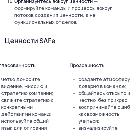
Организуйтесь вокруг ценности
—
формируйте команды и процессы вокруг
потоков создания ценности, а не
функциональных отделов.
Ценности SAFe
гласованность
Прозрачность
четко доносите
создайте атмосферу
видение, миссию и
доверия в команде;
стратегию компании;
общайтесь открыто 
свяжите стратегию с
честно, без прикрас;
конкретными
воспринимайте ошиб
действиями команд;
как возможность
используйте общий
учиться;
язык для описания
визуализируйте