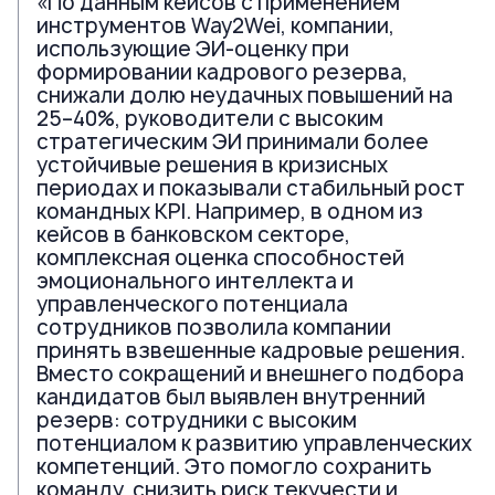
«По данным кейсов с применением
инструментов Way2Wei, компании,
использующие ЭИ-оценку при
формировании кадрового резерва,
снижали долю неудачных повышений на
25–40%, руководители с высоким
стратегическим ЭИ принимали более
устойчивые решения в кризисных
периодах и показывали стабильный рост
командных KPI. Например, в одном из
кейсов в банковском секторе,
комплексная оценка способностей
эмоционального интеллекта и
управленческого потенциала
сотрудников позволила компании
принять взвешенные кадровые решения.
Вместо сокращений и внешнего подбора
кандидатов был выявлен внутренний
резерв: сотрудники с высоким
потенциалом к развитию управленческих
компетенций. Это помогло сохранить
команду, снизить риск текучести и