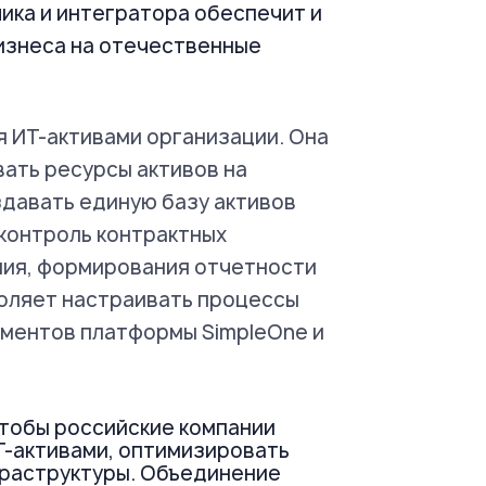
ика и интегратора обеспечит и
изнеса на отечественные
я ИТ-активами организации. Она
ать ресурсы активов на
здавать единую базу активов
 контроль контрактных
ния, формирования отчетности
воляет настраивать процессы
ументов платформы SimpleOne и
чтобы российские компании
Т-активами, оптимизировать
фраструктуры. Объединение