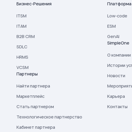
Бизнес-Решения
Платформа
ITSM
Low-code
ITAM
ESM
B2B CRM
GenAI
SimpleOne
SDLC
О компании
HRMS
Истории ус
VCSM
Партнеры
Новости
Найти партнера
Мероприят
Маркетплейс
Карьера
Стать партнером
Контакты
Технологическое партнерство
Кабинет партнера