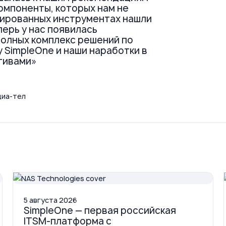
компоненты, которых нам не
зированных инструментах нашли
перь у нас появилась
олных комплекс решений по
 SimpleOne и наши наработки в
тивами»
диа-тел
5
августа
2026
SimpleOne — первая российская
ITSM-платформа с