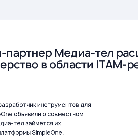
я-партнер Медиа-тел ра
нерство в области ITAM-
разработчик инструментов для
eOne объявили о совместном
диа-тел займётся их
платформы SimpleOne.